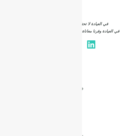
في العيادة لا تحتاج للسفر بعد الان لزيارة الطبيب،
في العيادة وفرنا معاناة السفر واستضفنا اشطر دكاتره في مصر
التخصصات
Internal Medicine
الأطباء
Sensory Play
Dramatic Play
Small World Play