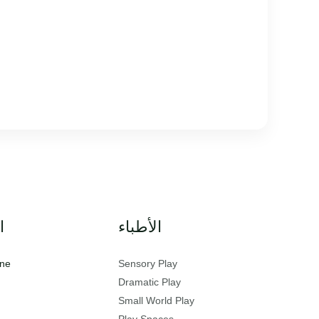
الأطباء
ا
ine
Sensory Play
Dramatic Play
Small World Play
Play Spaces